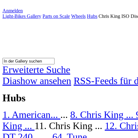
Anmelden
Light-Bikes Gallery
Parts on Scale
Wheels
Hubs
Chris King ISO Dis
Erweiterte Suche
Diashow ansehen
RSS-Feeds für d
Hubs
1. American...
...
8. Chris King ...
King ...
11. Chris King ...
12. Chri
DT 240...
...
64. Tune...