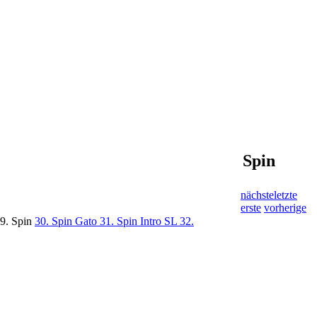
Spin
nächste
letzte
erste
vorherige
9. Spin
30. Spin Gato
31. Spin Intro SL
32.