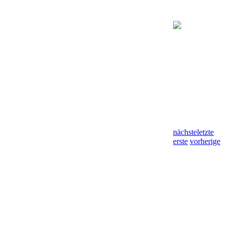
nächste
letzte
erste
vorherige