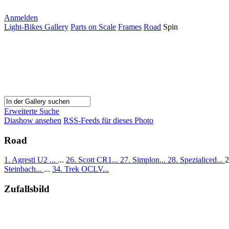
Anmelden
Light-Bikes Gallery
Parts on Scale
Frames
Road
Spin
Erweiterte Suche
Diashow ansehen
RSS-Feeds für dieses Photo
Road
1. Agresti U2 ...
...
26. Scott CR1...
27. Simplon...
28. Spezialiced...
2
Steinbach...
...
34. Trek OCLV...
Zufallsbild